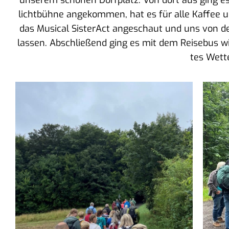
unse­rem schö­nen Dorf­platz. Von dort aus ging es
licht­büh­ne ange­kom­men, hat es für alle Kaf­fe
das Musi­cal Sis­ter­Act ange­schaut und uns von den
las­sen. Abschlie­ßend ging es mit dem Rei­se­bus wi
tes Wet­t