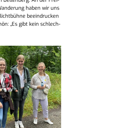
Bel­len­berg. An der Frei­
 Wan­de­rung haben wir uns
licht­büh­ne beein­dru­cken
hön: „Es gibt kein schlech­