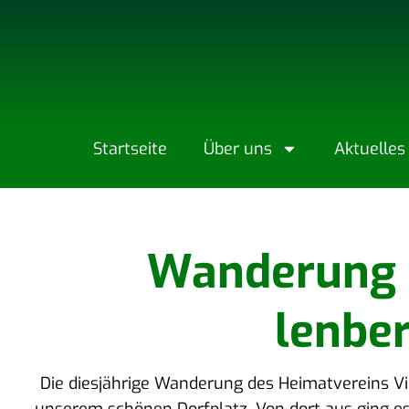
Start­sei­te
Über uns
Aktu­el­les
Wan­de­rung z
len­be
Die dies­jäh­ri­ge Wan­de­rung des Hei­mat­ver­eins 