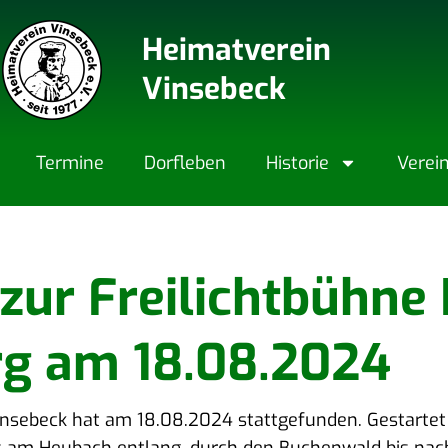
Heimatverein
Vinsebeck
Ter­mi­ne
Dorf­le­ben
His­to­rie
Ver­ei­
ur Frei­licht­büh­ne 
rg am 18.08.2024
Vin­se­beck hat am 18.08.2024 statt­ge­fun­den. Gestar­tet