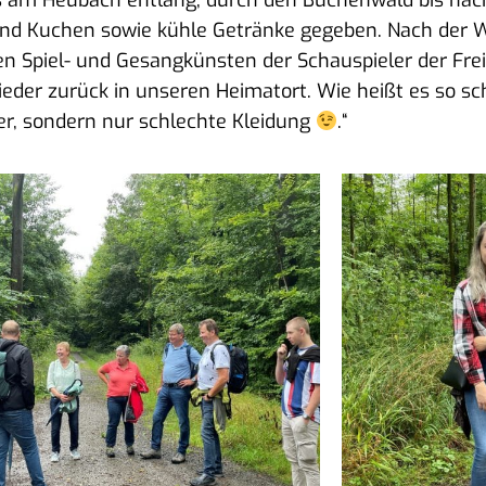
 am Heu­bach ent­lang, durch den Buchen­wald bis nach 
e und Kuchen sowie küh­le Geträn­ke gege­ben. Nach der
 Spiel- und Gesang­küns­ten der Schau­spie­ler der Frei­
e­der zurück in unse­ren Hei­mat­ort. Wie heißt es so sc
er, son­dern nur schlech­te Kleidung
.“