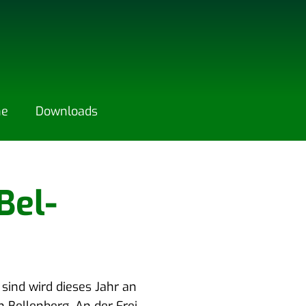
ne
Down­loads
Bel­
 sind wird die­ses Jahr an