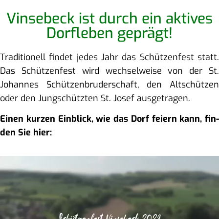
Vin­se­beck ist durch ein akti­ves
Dorf­le­ben geprägt!
Tra­di­tio­nell fin­det jedes Jahr das Schüt­zen­fest statt.
Das Schüt­zen­fest wird wech­sel­wei­se von der St.
Johan­nes Schüt­zen­bru­der­schaft, den Alt­schüt­zen
oder den Jung­schütz­ten St. Josef ausgetragen.
Einen kur­zen Ein­blick, wie das Dorf fei­ern kann, fin­
den Sie hier: