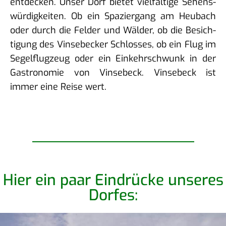
ent­de­cken. Unser Dorf bie­tet viel­fäl­ti­ge Sehens­
wür­dig­kei­ten. Ob ein Spa­zier­gang am Heu­bach
oder durch die Fel­der und Wäl­der, ob die Besich­
ti­gung des Vin­se­be­cker Schlos­ses, ob ein Flug im
Segel­flug­zeug oder ein Ein­kehr­schwunk in der
Gas­tro­no­mie von Vin­se­beck. Vin­se­beck ist
immer eine Rei­se wert.
Hier ein paar Ein­drü­cke unse­res
Dorfes: