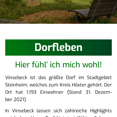
Dorf­le­ben
Hier fühl’ ich mich wohl!
Vin­se­beck ist das größ­te Dorf im Stadt­ge­biet
Stein­heim, wel­ches zum Kreis Höx­ter gehört. Der
Ort hat 1.193 Ein­woh­ner (Stand: 31. Dezem­
ber 2021).
In Vin­se­beck las­sen sich zahl­rei­che High­lights