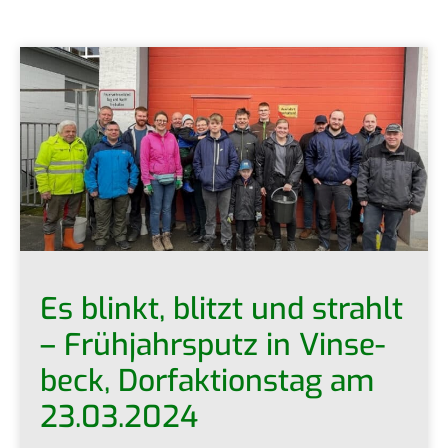
Es blinkt, blitzt und strahlt
– Früh­jahrs­putz in Vin­se­
beck, Dorf­ak­ti­ons­tag am
23.03.2024