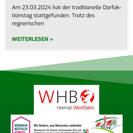
Am 23.03.2024 hat der tra­di­tio­nel­le Dorf­ak­
ti­ons­tag statt­ge­fun­den. Trotz des
regnerischen
WEITERLESEN »