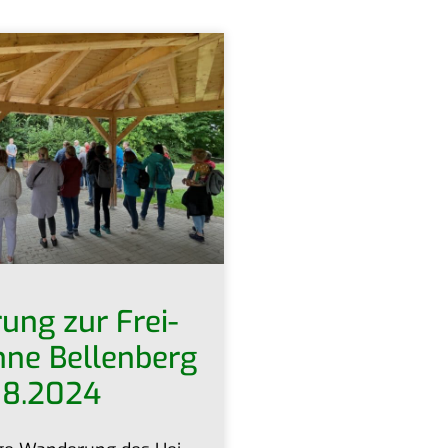
rung zur Frei­
h­ne Bel­len­berg
08.2024