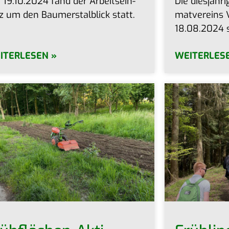
19.10.2024 fand der Arbeits­ein­
Die dies­jäh­r
z um den Baum­erstal­blick statt.
mat­ver­eins 
18.08.2024 
ITERLESEN »
WEITERLES