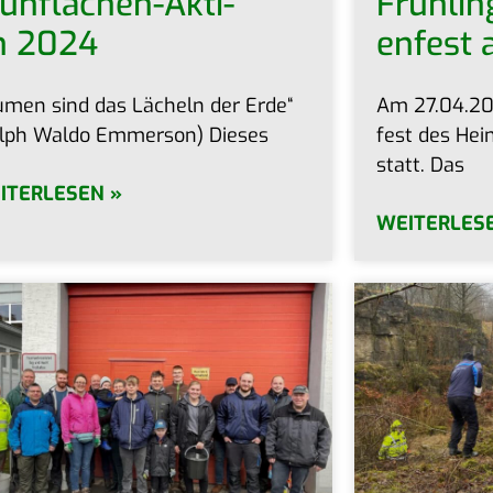
üh­flä­chen-Akti­
Früh­lin
n 2024
en­fest
u­men sind das Lächeln der Erde“
Am 27.04.202
lph Wal­do Emmer­son) Dieses
fest des Hei­
statt. Das
ITERLESEN »
WEITERLES