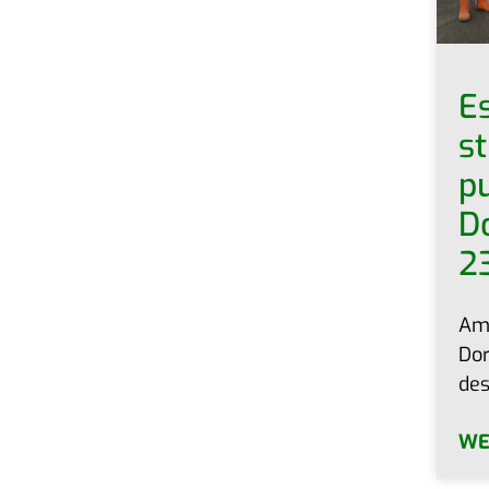
Es
st
pu
Do
2
Am 
Dor
des
WE