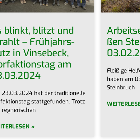
 blinkt, blitzt und
Arbeits­
rahlt – Früh­jahrs­
ßen Ste
tz in Vin­se­beck,
03.02.
rf­ak­ti­ons­tag am
Flei­ßi­ge Hel­
3.03.2024
haben am 03
Steinbruch
23.03.2024 hat der tra­di­tio­nel­le
f­ak­ti­ons­tag statt­ge­fun­den. Trotz
WEITERLES
 regnerischen
ITERLESEN »