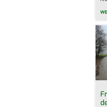
WE
Fr
d