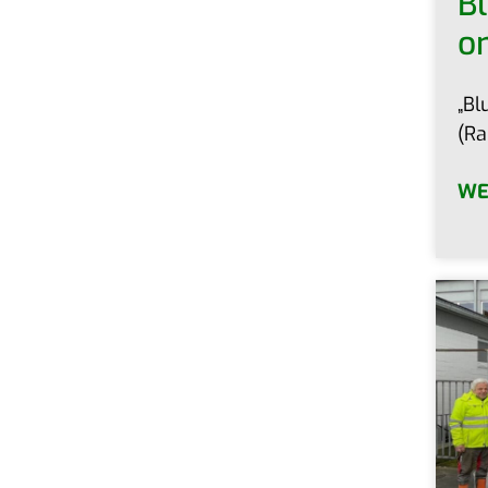
Bl
o
„Bl
(Ra
WE