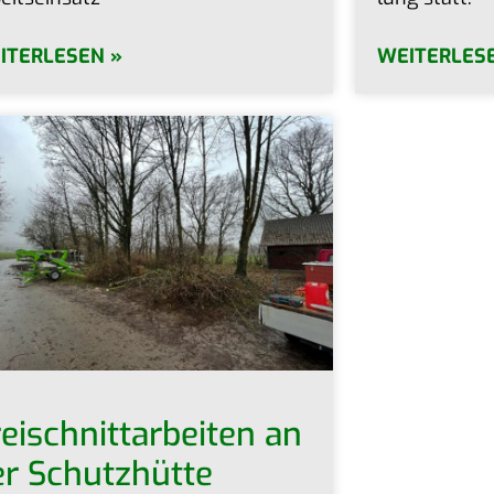
ITERLESEN »
WEITERLES
ei­schnitt­ar­bei­ten an
er Schutzhütte