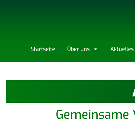
Start­sei­te
Über uns
Aktu­el­les
Gemeinsame V