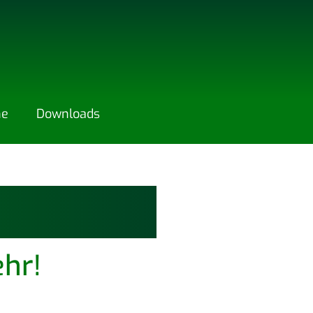
ne
Down­loads
hr!