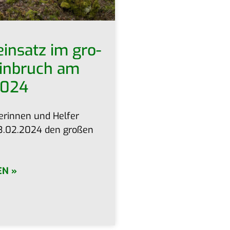
ein­satz im gro­
in­bruch am
2024
fe­rin­nen und Hel­fer
.02.2024 den gro­ßen
EN »