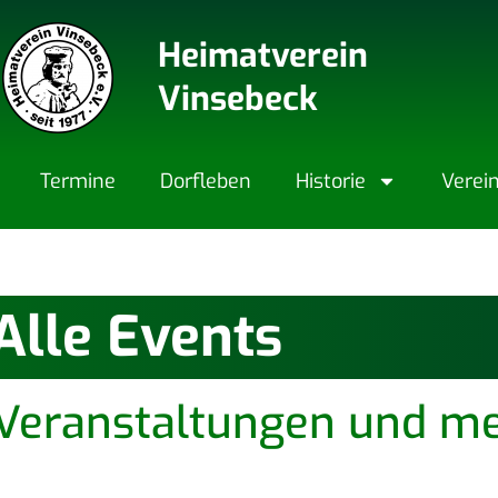
Heimatverein
Vinsebeck
Ter­mi­ne
Dorf­le­ben
His­to­rie
Ver­ei­
Alle Events
eranstaltungen und me