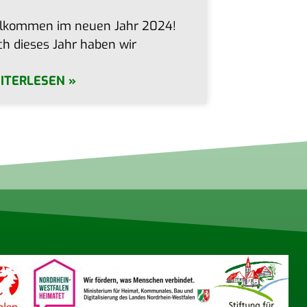
l­kom­men im neu­en Jahr 2024!
h die­ses Jahr haben wir
ITERLESEN »