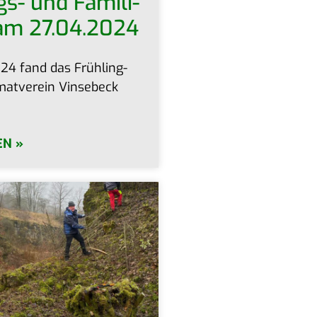
gs- und Fami­li­
 am 27.04.2024
4 fand das Früh­ling­
mat­ver­ein Vin­se­beck
EN »