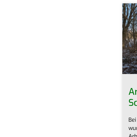
Ar
S
Bei
wur
Arb