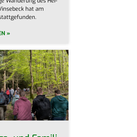
i­ge Wan­de­rung des Hei­
Vin­se­beck hat am
stattgefunden.
EN »