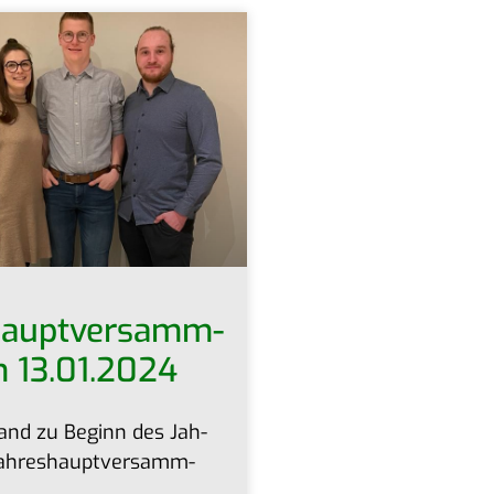
­haupt­ver­samm­
 13.01.2024
fand zu Beginn des Jah­
ah­res­haupt­ver­samm­