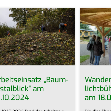
beits­ein­satz „Baum­
Wan­de­
stal­blick“ am
licht­bü
9.10.2024
am 18.