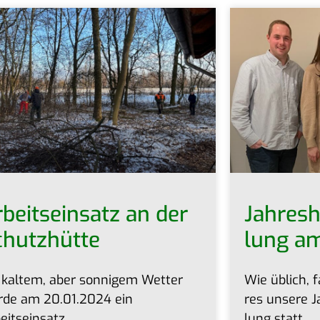
beits­ein­satz an der
Jah­res
chutzhütte
lung am
 kal­tem, aber son­ni­gem Wet­ter
Wie üblich, 
­de am 20.01.2024 ein
res unse­re J
eitseinsatz
lung statt.